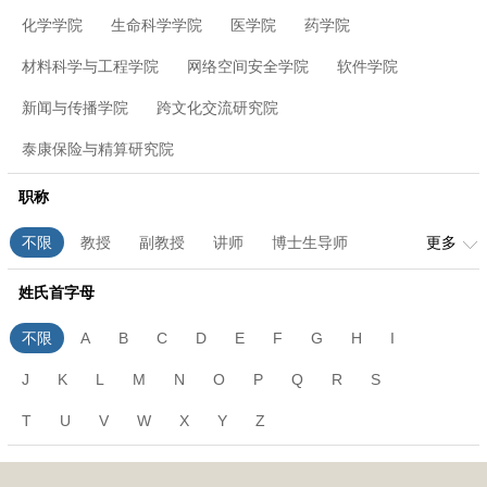
化学学院
生命科学学院
医学院
药学院
材料科学与工程学院
网络空间安全学院
软件学院
新闻与传播学院
跨文化交流研究院
泰康保险与精算研究院
职称
不限
教授
副教授
讲师
博士生导师
更多
高级实验师
工程师
姓氏首字母
不限
A
B
C
D
E
F
G
H
I
J
K
L
M
N
O
P
Q
R
S
T
U
V
W
X
Y
Z